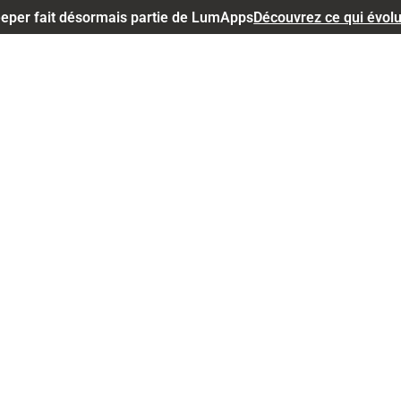
eper fait désormais partie de LumApps
Découvrez ce qui évol