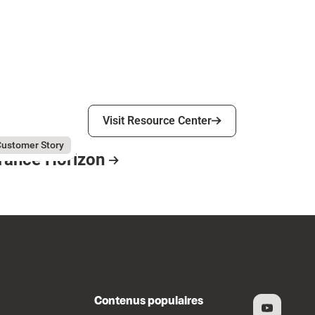
Visit Resource Center
Visit Resource Center
ly 31, 2026
ance Horizon
ustomer Story
rance Horizon
esource Card
Contenus populaires