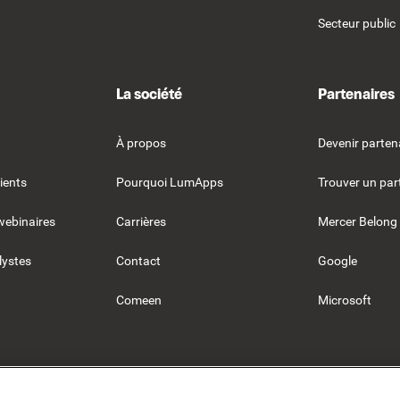
Secteur public
La société
Partenaires
À propos
Devenir parten
ients
Pourquoi LumApps
Trouver un par
webinaires
Carrières
Mercer Belong
lystes
Contact
Google
Comeen
Microsoft