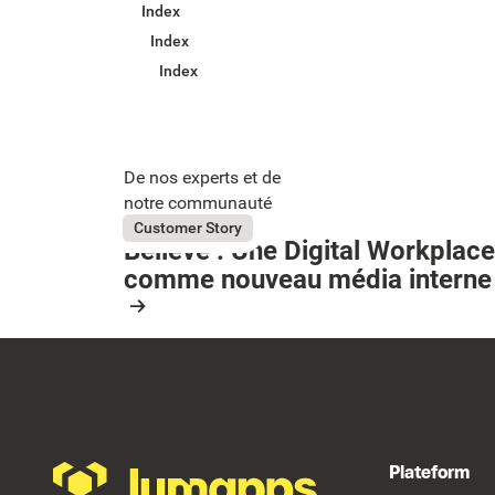
Index
Index
Index
De nos experts et de
notre communauté
July 31, 2026
Believe
Customer Story
Believe : Une Digital Workplace
Button Text
comme nouveau média interne
Resource Card
Footer
Plateform