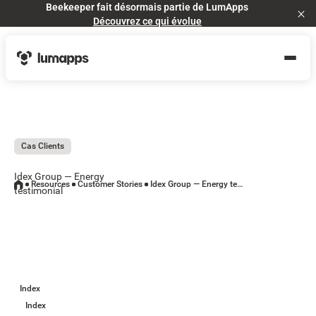
Beekeeper fait désormais partie de LumApps
Cl
Découvrez ce qui évolue
Cas Clients
Idex Group — Energy
Resources
Customer Stories
Idex Group — Energy testimonial
testimonial
Index
Index