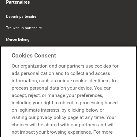
Partenaires
Devenir partenaire
Trouver un partenaire
Mercer Belong
Google
Cookies Consent
Microsoft
Our organization and our partners use cookies for
ads personalization and to collect and access
information, such as unique cookie identifiers, to
Demander une démo
Demander une démo
process personal data on your device. You can
accept, reject, or manage your preferences,
Contact
including your right to object to processing based
Contact
on legitimate interests, by clicking below or
visiting our privacy policy page at any time. Your
choices will be shared with our partners and will
not impact your browsing experience. For more