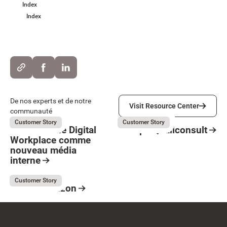
Index
Index
Visit Resource Center
De nos experts et de notre
Visit Resource Center
communauté
Believe
Groupe Qualiconsult
July 31, 2026
July 31, 2026
Customer Story
Customer Story
Believe : Une Digital
Groupe Qualiconsult
Workplace comme
Resource Card
nouveau média
Button Text
interne
Resource Card
France Horizon
July 31, 2026
Customer Story
France Horizon
Resource Card
Footer