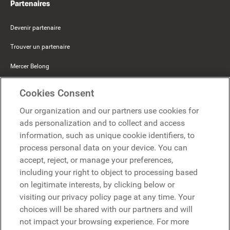
Partenaires
Devenir partenaire
Trouver un partenaire
Mercer Belong
Google
Cookies Consent
Microsoft
Our organization and our partners use cookies for
ads personalization and to collect and access
information, such as unique cookie identifiers, to
Demander une démo
Demander une démo
process personal data on your device. You can
accept, reject, or manage your preferences,
Contact
including your right to object to processing based
Contact
on legitimate interests, by clicking below or
visiting our privacy policy page at any time. Your
choices will be shared with our partners and will
not impact your browsing experience. For more