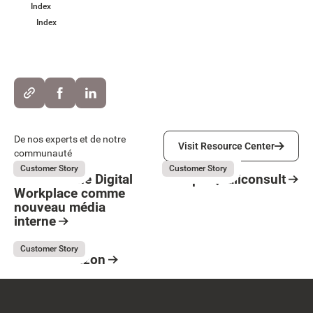
Index
Index
Visit Resource Center
De nos experts et de notre
Visit Resource Center
communauté
Believe
Groupe Qualiconsult
July 31, 2026
July 31, 2026
Customer Story
Customer Story
Believe : Une Digital
Groupe Qualiconsult
Workplace comme
Resource Card
nouveau média
Button Text
interne
Resource Card
France Horizon
July 31, 2026
Customer Story
France Horizon
Resource Card
Footer