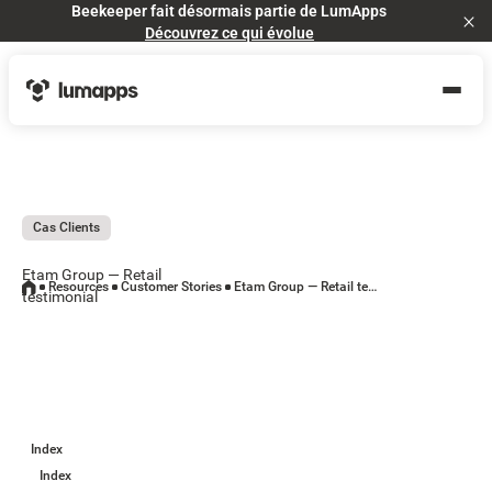
Beekeeper fait désormais partie de LumApps
Cl
Découvrez ce qui évolue
Cas Clients
Etam Group — Retail
Resources
Customer Stories
Etam Group — Retail testimonial
testimonial
Index
Index