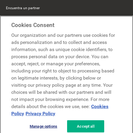
Encuentra un partner
Mercer Belong
Cookies Consent
Google
Our organization and our partners use cookies for
Microsoft
ads personalization and to collect and access
information, such as unique cookie identifiers, to
process personal data on your device. You can
Solicitar una demo
accept, reject, or manage your preferences,
Solicitar una demo
including your right to object to processing based
on legitimate interests, by clicking below or
Contáctanos
Contáctanos
visiting our privacy policy page at any time. Your
choices will be shared with our partners and will
not impact your browsing experience. For more
details about the cookies we use, see:
Cookies
Policy
Privacy Policy
Manage options
Accept all
Política de privacidad
Aviso legal
Términos y condiciones
Seguridad