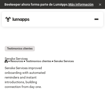
Beekeeper ahora forma parte de LumApps.
Más información
Cl
Testimonios clientes
Senske Services
Resources
Testimonios clientes
Senske Services
Senske Services improved
onboarding with automated
reminders and instant
introductions, building
connection from day one.