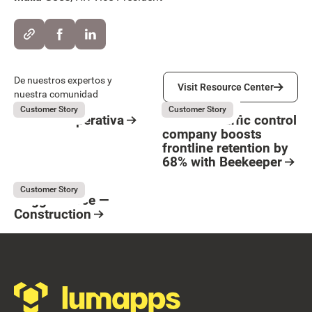
Visit Resource Center
De nuestros expertos y
Visit Resource Center
nuestra comunidad
Suara Cooperativa
Flagger Force
July 31, 2026
July 31, 2026
Customer Story
Customer Story
Suara Cooperativa
How the traffic control
company boosts
Resource Card
frontline retention by
Button Text
68% with Beekeeper
Resource Card
Flagger Force
July 31, 2026
Customer Story
Flagger Force —
Construction
Resource Card
Footer