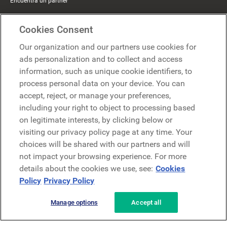
Encuentra un partner
Mercer Belong
Cookies Consent
Google
Our organization and our partners use cookies for
Microsoft
ads personalization and to collect and access
information, such as unique cookie identifiers, to
process personal data on your device. You can
Solicitar una demo
accept, reject, or manage your preferences,
Solicitar una demo
including your right to object to processing based
on legitimate interests, by clicking below or
Contáctanos
Contáctanos
visiting our privacy policy page at any time. Your
choices will be shared with our partners and will
not impact your browsing experience. For more
details about the cookies we use, see:
Cookies
Policy
Privacy Policy
Manage options
Accept all
Política de privacidad
Aviso legal
Términos y condiciones
Seguridad