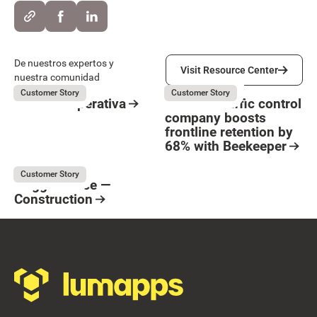
Visit Resource Center
De nuestros expertos y
Visit Resource Center
nuestra comunidad
Suara Cooperativa
Flagger Force
July 31, 2026
July 31, 2026
Customer Story
Customer Story
Suara Cooperativa
How the traffic control
company boosts
Resource Card
frontline retention by
Button Text
68% with Beekeeper
Resource Card
Flagger Force
July 31, 2026
Customer Story
Flagger Force —
Construction
Resource Card
Footer