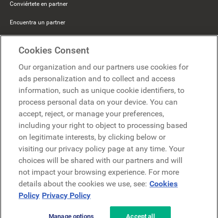
Conviértete en partner
Encuentra un partner
Mercer Belong
Cookies Consent
Google
Our organization and our partners use cookies for
Microsoft
ads personalization and to collect and access
information, such as unique cookie identifiers, to
process personal data on your device. You can
Solicitar una demo
accept, reject, or manage your preferences,
Solicitar una demo
including your right to object to processing based
on legitimate interests, by clicking below or
Contáctanos
Contáctanos
visiting our privacy policy page at any time. Your
choices will be shared with our partners and will
not impact your browsing experience. For more
details about the cookies we use, see:
Cookies
Policy
Privacy Policy
Manage options
Accept all
Política de privacidad
Aviso legal
Términos y condiciones
Seguridad