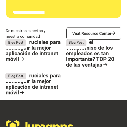
Visit Resource Center
De nuestros expertos y
Visit Resource Center
nuestra comunidad
5 pasos cruciales para
¿Por qué el
May 27, 2026
May 27, 2026
Blog Post
Blog Post
conseguir la mejor
compromiso de los
aplicación de intranet
empleados es tan
móvil
importante? TOP 20
de las ventajas
Button Text
Resource Card
Resource Card
5 pasos cruciales para
May 27, 2026
Blog Post
conseguir la mejor
aplicación de intranet
móvil
Resource Card
Footer