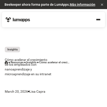
Beekeeper ahora forma parte de LumApps.
Más información
Cl
Insights
Cómo acelerar el crecimiento
Resources
Insights
Cómo acelerar el crecimiento de los empleados con nanoaprendizaje y microaprendizaje en su intranet
de los empleados con
nanoaprendizaje y
microaprendizaje en su intranet
March 20, 2026
Lisa Capra