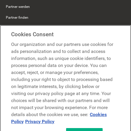
Partner werden
Partner finden
Mercer Belong
Cookies Consent
Google
Our organization and our partners use cookies for
Microsoft
ads personalization and to collect and access
information, such as unique cookie identifiers, to
process personal data on your device. You can
Demo anfragen
accept, reject, or manage your preferences,
Demo anfragen
including your right to object to processing based
on legitimate interests, by clicking below or
Kontakt
Kontakt
visiting our privacy policy page at any time. Your
choices will be shared with our partners and will
not impact your browsing experience. For more
details about the cookies we use, see:
Cookies
Policy
Privacy Policy