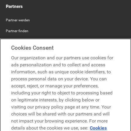
Partners
Partner werden
Partner finden
Mercer Belong
Cookies Consent
Google
Our organization and our partners use cookies for
Microsoft
ads personalization and to collect and access
information, such as unique cookie identifiers, to
process personal data on your device. You can
Demo anfragen
accept, reject, or manage your preferences,
Demo anfragen
including your right to object to processing based
on legitimate interests, by clicking below or
Kontakt
Kontakt
visiting our privacy policy page at any time. Your
choices will be shared with our partners and will
not impact your browsing experience. For more
details about the cookies we use, see:
Cookies