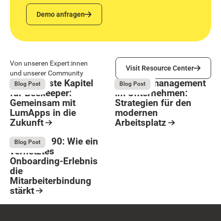
Demo anfragen
Demo anfragen
Visit Resource Center
Von unseren Expert:innen
Visit Resource Center
und unserer Community
Das nächste Kapitel
Wissensmanagement
August 4, 2026
July 22, 2026
Blog Post
Blog Post
für Beekeeper:
im Unternehmen:
Gemeinsam mit
Strategien für den
LumApps in die
modernen
Zukunft
Arbeitsplatz
Button Text
Resource Card
Resource Card
Nach Tag 90: Wie ein
July 6, 2026
Blog Post
vernetztes
Onboarding-Erlebnis
die
Mitarbeiterbindung
stärkt
Resource Card
Footer