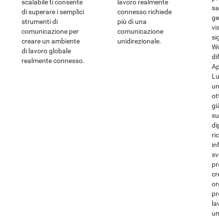
scalabile ti consente
lavoro realmente
sa
di superare i semplici
connesso richiede
ge
strumenti di
più di una
vi
comunicazione per
comunicazione
si
creare un ambiente
unidirezionale.
Wo
di lavoro globale
di
realmente connesso.
Ap
Lu
un
ot
gi
su
di
ri
in
sv
pr
cr
or
pr
la
un