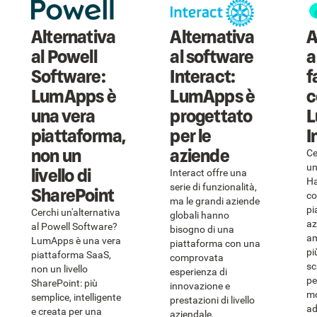
Alternativa
Alternativa
A
al Powell
al software
a
Software:
Interact:
f
LumApps è
LumApps è
c
una vera
progettato
L
piattaforma,
per le
I
non un
aziende
Ce
un
livello di
Interact offre una
Ha
serie di funzionalità,
SharePoint
co
ma le grandi aziende
pi
Cerchi un'alternativa
globali hanno
az
al Powell Software?
bisogno di una
am
LumApps è una vera
piattaforma con una
pi
piattaforma SaaS,
comprovata
sc
non un livello
esperienza di
per
SharePoint: più
innovazione e
mo
semplice, intelligente
prestazioni di livello
ad
e creata per una
aziendale.