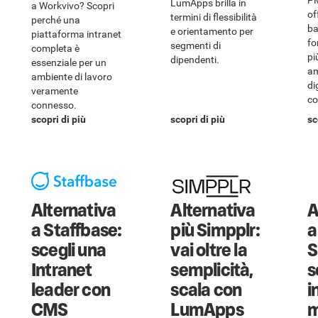
PM
LumApps brilla in
a Workvivo? Scopri
of
termini di flessibilità
perché una
ba
e orientamento per
piattaforma intranet
fo
segmenti di
completa è
pi
dipendenti.
essenziale per un
am
ambiente di lavoro
di
veramente
co
connesso.
scopri di più
scopri di più
sc
Alternativa
Alternativa
A
a Staffbase:
più Simpplr:
a
scegli una
vai oltre la
S
Intranet
semplicità,
s
leader con
scala con
i
CMS
LumApps
m