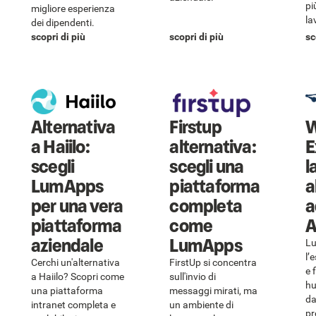
pi
migliore esperienza
la
dei dipendenti.
scopri di più
scopri di più
sc
Alternativa
Firstup
W
a Haiilo:
alternativa:
E
scegli
scegli una
l
LumApps
piattaforma
a
per una vera
completa
a
piattaforma
come
A
aziendale
LumApps
Lu
l’
Cerchi un'alternativa
FirstUp si concentra
e 
a Haiilo? Scopri come
sull'invio di
hu
una piattaforma
messaggi mirati, ma
da
intranet completa e
un ambiente di
pr