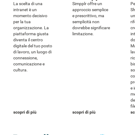
La scelta di una
Simpplr offre un
Pe
intranet è un
approccio semplice
Sh
momento decisivo
e prescrittivo, ma
un
per la tua
semplicità non
ri
organizzazione. La
dovrebbe significare
cr
piattaforma giusta
limitazione.
in
diventa il centro
do
digitale del tuo posto
Ma
di lavoro, un luogo di
la
connessione,
ri
comunicazione e
bi
cultura.
so
co
pr
e 
mo
de
fil
scopri di più
scopri di più
sc