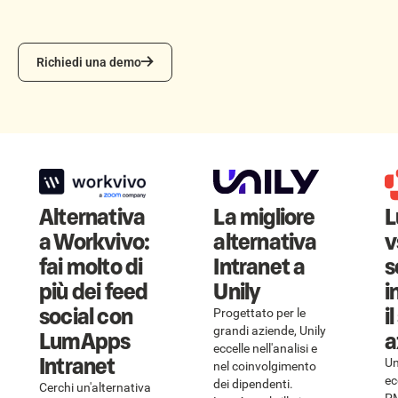
Richiedi una demo
Richiedi una demo
Alternativa
La migliore
L
a Workvivo:
alternativa
v
fai molto di
Intranet a
s
più dei feed
Unily
i
social con
i
Progettato per le
grandi aziende, Unily
LumApps
a
eccelle nell'analisi e
Intranet
Un
nel coinvolgimento
ec
dei dipendenti.
Cerchi un'alternativa