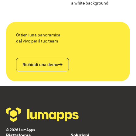
Ottieni una panoramica
dal vivo per il tuo team
Richiedi una demo
Richiedi una demo
Footer
©
2026
LumApps
Piattaforma
Soluzioni