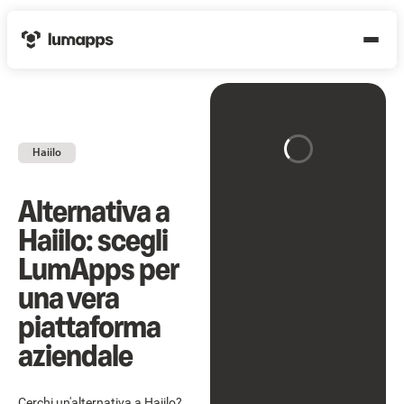
Haiilo
Alternativa a
Haiilo: scegli
LumApps per
una vera
piattaforma
aziendale
Cerchi un'alternativa a Haiilo?