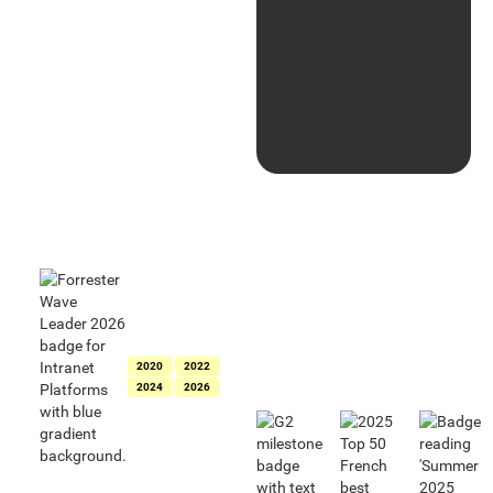
Riconosciuta
come leader per
le intranet da
The Forrester
Wave™:
Intranet
Platforms
2020
2022
2024
2026
Riconosciuta
come leader
per le intranet