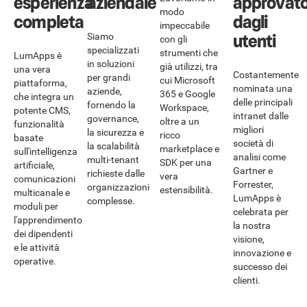
esperienza
aziendale
approvat
modo
completa
dagli
impeccabile
utenti
Siamo
con gli
specializzati
strumenti che
LumApps è
in soluzioni
già utilizzi, tra
una vera
Costantemente
per grandi
cui Microsoft
piattaforma,
nominata una
aziende,
365 e Google
che integra un
delle principali
fornendo la
Workspace,
potente CMS,
intranet dalle
governance,
oltre a un
funzionalità
migliori
la sicurezza e
ricco
basate
società di
la scalabilità
marketplace e
sull'intelligenza
analisi come
multi-tenant
SDK per una
artificiale,
Gartner e
richieste dalle
vera
comunicazioni
Forrester,
organizzazioni
estensibilità.
multicanale e
LumApps è
complesse.
moduli per
celebrata per
l'apprendimento
la nostra
dei dipendenti
visione,
e le attività
innovazione e
operative.
successo dei
clienti.