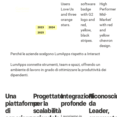
nel Magic
Quadrant™ di
Gartner® per le
soluzioni
intranet
integrate
2023
2024
2025
Perché le aziende scelgono LumApps rispetto a Interact
LumApps connette strumenti, team e spazi, offrendo un
ambiente di lavoro in grado di ottimizzare la produttività dei
dipendenti.
Una
Progettato
Integrazioni
Riconosci
piattaforma
per la
profonde
da
di
scalabilità
Leader,
Lavoriamo in