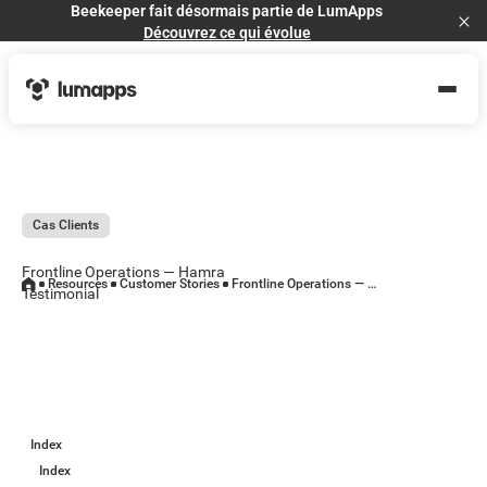
Beekeeper fait désormais partie de LumApps
Cl
Découvrez ce qui évolue
Cas Clients
Frontline Operations — Hamra
Resources
Customer Stories
Frontline Operations — Hamra Testimonial
Testimonial
Index
Index