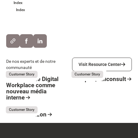
Index
Index
Visit Resource Center
De nos experts et de notre
Visit Resource Center
communauté
Believe
Groupe Qualiconsult
July 31, 2026
July 31, 2026
Customer Story
Customer Story
Believe : Une Digital
Groupe Qualiconsult
Workplace comme
Resource Card
nouveau média
Button Text
interne
Resource Card
France Horizon
July 31, 2026
Customer Story
France Horizon
Resource Card
Footer