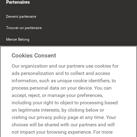
Partenaires
Devenir partenaire
Trouver un partenaire
Mercer Belong
Google
Cookies Consent
Microsoft
Our organization and our partners use cookies for
ads personalization and to collect and access
information, such as unique cookie identifiers, to
Demander une démo
Demander une démo
process personal data on your device. You can
accept, reject, or manage your preferences,
Contact
including your right to object to processing based
Contact
on legitimate interests, by clicking below or
visiting our privacy policy page at any time. Your
choices will be shared with our partners and will
not impact your browsing experience. For more