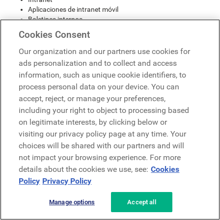
Aplicaciones de intranet móvil
Boletines internos
Herramientas de colaboración
Cookies Consent
Herramientas de mensajería instantánea
Our organization and our partners use cookies for
Vea la demostración de LumApps
ads personalization and to collect and access
information, such as unique cookie identifiers, to
Comunicación interna:
process personal data on your device. You can
accept, reject, or manage your preferences,
mejores prácticas y
including your right to object to processing based
consejos
on legitimate interests, by clicking below or
visiting our privacy policy page at any time. Your
choices will be shared with our partners and will
Descubra nuestro contenido más reciente sobre
not impact your browsing experience. For more
comunicación interna.
details about the cookies we use, see:
Cookies
¿Qué es la comunicación interna? Beneficios, estrategias
Policy
Privacy Policy
y herramientas
Mejores prácticas de comunicación interna para la
Manage options
Accept all
gestión de crisis
¿Cómo crear un plan de comunicación interna brillante?