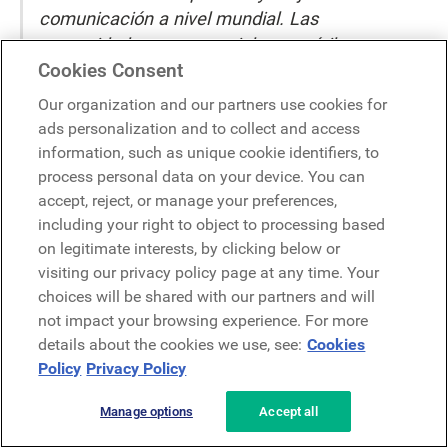
comunicación a nivel mundial. Las
comunidades son especialmente útiles para
Cookies Consent
facilitar el intercambio de información e ideas
entre nuestros expertos técnicos y el
Our organization and our partners use cookies for
personal de ventas ubicados en diferentes
ads personalization and to collect and access
partes del mundo».
~
Lauren Calvert,
information, such as unique cookie identifiers, to
directora de marketing del grupo Welding
process personal data on your device. You can
Alloys
accept, reject, or manage your preferences,
including your right to object to processing based
on legitimate interests, by clicking below or
Obtenga más información sobre cómo LumApps ayudó a
visiting our privacy policy page at any time. Your
Welding Alloys a acelerar su transformación digital
choices will be shared with our partners and will
leyendo el caso práctico completo.
not impact your browsing experience. For more
details about the cookies we use, see:
Cookies
A continuación, se muestra un ejemplo de algunos de los
Policy
Privacy Policy
formatos de publicación que puede utilizar en el diseño
de su intranet para capturar conocimientos.
Manage options
Accept all