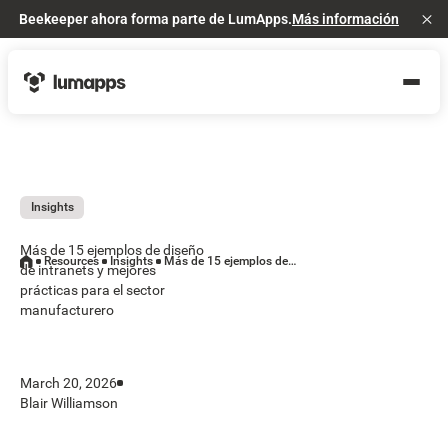
Beekeeper ahora forma parte de LumApps.
Más información
Cl
Insights
Más de 15 ejemplos de diseño
Resources
Insights
Más de 15 ejemplos de diseño de intranets y mejores prácticas para el sector manufacturero
de intranets y mejores
prácticas para el sector
manufacturero
March 20, 2026
Blair Williamson