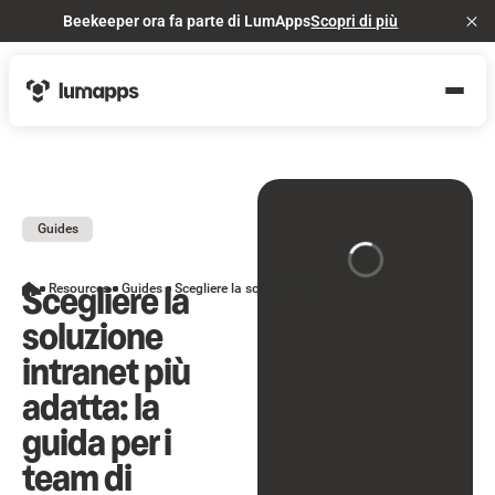
Beekeeper ora fa parte di LumApps
Scopri di più
Cl
Guides
Scegliere la
Resources
Guides
Scegliere la soluzione intranet più adatta: la guida per i team di Comunicazione Interna
soluzione
intranet più
adatta: la
guida per i
team di