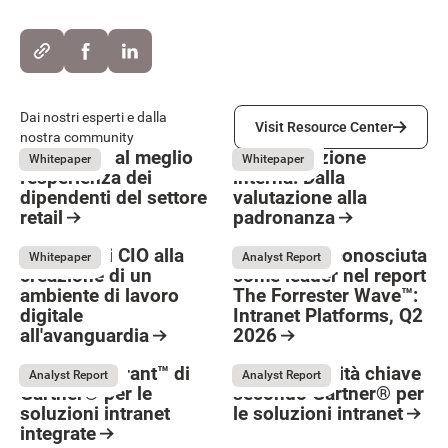
Visit Resource Center
Dai nostri esperti e dalla
Visit Resource Center
nostra community
Progettare al meglio
Comunicazione
May 29, 2026
May 26, 2026
Whitepaper
Whitepaper
l'esperienza dei
interna: Dalla
dipendenti del settore
valutazione alla
retail
padronanza
Resource Card
Resource Card
Guida per i CIO alla
LumApps riconosciuta
May 8, 2026
Whitepaper
Analyst Report
creazione di un
come leader nel report
Button Text
ambiente di lavoro
The Forrester Wave™:
digitale
Intranet Platforms, Q2
all'avanguardia
2026
May 26, 2026
Resource Card
Resource Card
Magic Quadrant™ di
Le funzionalità chiave
Analyst Report
Analyst Report
Gartner® per le
secondo Gartner® per
soluzioni intranet
le soluzioni intranet
integrate
August 4, 2026
Resource Card