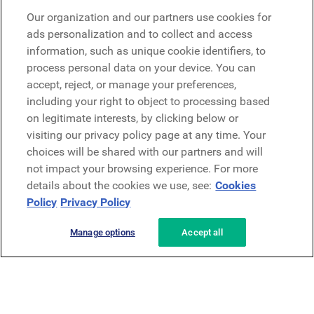
Google
Our organization and our partners use cookies for
Microsoft
ads personalization and to collect and access
information, such as unique cookie identifiers, to
process personal data on your device. You can
Richiedi una demo
accept, reject, or manage your preferences,
Richiedi una demo
including your right to object to processing based
on legitimate interests, by clicking below or
Contattaci
Contattaci
visiting our privacy policy page at any time. Your
choices will be shared with our partners and will
not impact your browsing experience. For more
details about the cookies we use, see:
Cookies
Policy
Privacy Policy
Manage options
Accept all
Informativa sulla privacy
Note legali
Termini e condizioni
Securezza