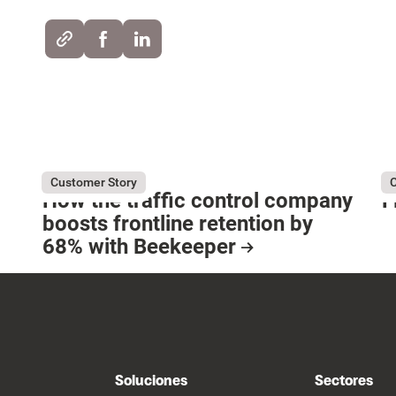
July 31, 2026
Flagger Force
Ju
Fl
Customer Story
C
How the traffic control company
F
boosts frontline retention by
R
68% with Beekeeper
Resource Card
Soluciones
Sectores