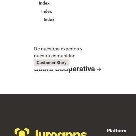
Index
Index
Index
De nuestros expertos y
nuestra comunidad
July 31, 2026
Suara Cooperativa
Customer Story
Suara Cooperativa
Button Text
Resource Card
Footer
Platform