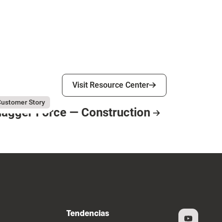
Visit Resource Center
Visit Resource Center
ly 31, 2026
agger Force
ustomer Story
lagger Force — Construction
esource Card
Tendencias