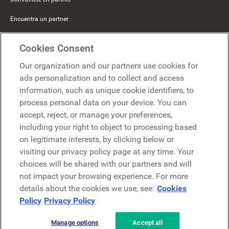
Encuentra un partner
Mercer Belong
Cookies Consent
Google
Our organization and our partners use cookies for
Microsoft
ads personalization and to collect and access
information, such as unique cookie identifiers, to
process personal data on your device. You can
Solicitar una demo
accept, reject, or manage your preferences,
Solicitar una demo
including your right to object to processing based
on legitimate interests, by clicking below or
Contáctanos
Contáctanos
visiting our privacy policy page at any time. Your
choices will be shared with our partners and will
not impact your browsing experience. For more
details about the cookies we use, see:
Cookies
Policy
Privacy Policy
Manage options
Accept all
Política de privacidad
Aviso legal
Términos y condiciones
Seguridad