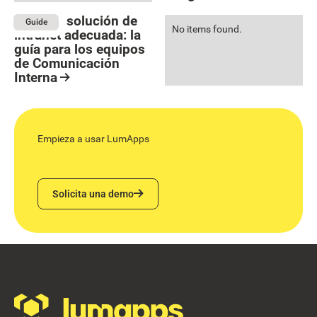
Resource Card
Elegir la solución de
Guide
No items found.
intranet adecuada: la
guía para los equipos
de Comunicación
Interna
Resource Card
Empieza a usar LumApps
Solicita una demo
Solicita una demo
Footer