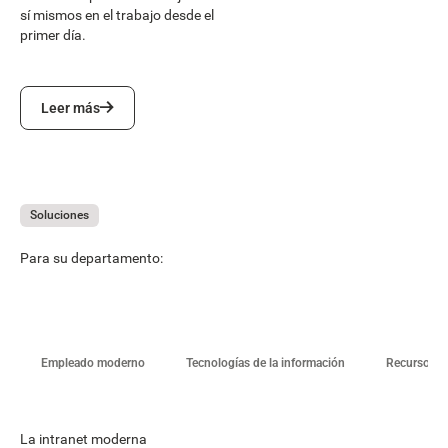
sí mismos en el trabajo desde el
primer día.
Leer más
Leer más
Soluciones
Para su departamento:
Empleado moderno
Tecnologías de la información
Recursos 
La intranet moderna