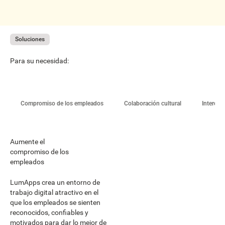
Soluciones
Para su necesidad:
Compromiso de los empleados
Colaboración cultural
Intercam
Aumente el
compromiso de los
empleados‍
LumApps crea un entorno de
trabajo digital atractivo en el
que los empleados se sienten
reconocidos, confiables y
motivados para dar lo mejor de