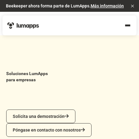
Beekeeper ahora forma parte de LumApps.
Más información
Cl
Soluciones LumApps
para empresas
Solicita una demostración
Solicita una demostración
Póngase en contacto con nosotros
Póngase en contacto con nosotros