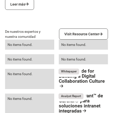
Leer más
Leer más
Visit Resource Center
De nuestros expertos y
Visit Resource Center
nuestra comunidad
No items found.
No items found.
No items found.
No items found.
The IT Guide for
Whitepaper
No items found.
Building a Digital
Collaboration Culture
Resource Card
Magic Quadrant™ de
Analyst Report
No items found.
Gartner® para
soluciones intranet
integradas