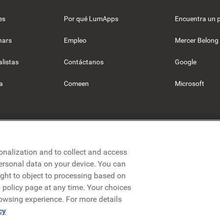
es
Por qué LumApps
Encuentra un 
nars
Empleo
Mercer Belong
listas
Contáctanos
Google
a
Comeen
Microsoft
onalization and to collect and access
personal data on your device. You can
ight to object to processing based on
cy policy page at any time. Your choices
rowsing experience. For more details
olítica de privacidad
Aviso legal
Términos y condiciones
Segurid
cy