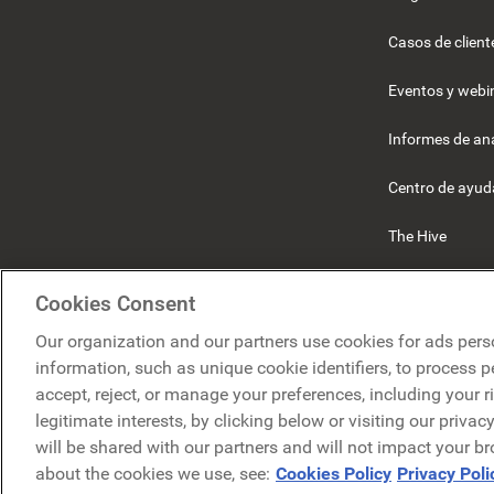
Casos de client
Eventos y webi
Informes de ana
Centro de ayud
The Hive
Beekeeper
Cookies Consent
Our organization and our partners use cookies for ads pers
information, such as unique cookie identifiers, to process 
accept, reject, or manage your preferences, including your r
legitimate interests, by clicking below or visiting our priva
will be shared with our partners and will not impact your b
P
about the cookies we use, see:
Cookies Policy
Privacy Poli