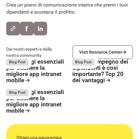
Crea un piano di comunicazione interna che premi i tuoi
dipendenti e accresca il profitto.
Visit Resource Center
Dai nostri esperti e dalla
Visit Resource Center
nostra community
5 Passaggi essenziali
Perché l’impegno dei
May 27, 2026
May 27, 2026
Blog Post
Blog Post
per ottenere la
dipendenti è così
migliore app intranet
importante? Top 20
mobile
dei vantaggi
Button Text
Resource Card
Resource Card
5 Passaggi essenziali
May 27, 2026
Blog Post
per ottenere la
migliore app intranet
mobile
Resource Card
Ottieni una panoramica