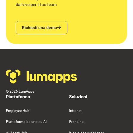
dal vivo per il tuo team
Richiedi una demo
Richiedi una demo
Footer
©
2026
LumApps
Piattaforma
Soluzioni
Employee Hub
Intranet
Piattaforma basata su AI
Frontline
AI Agent Hub
Workplace experience