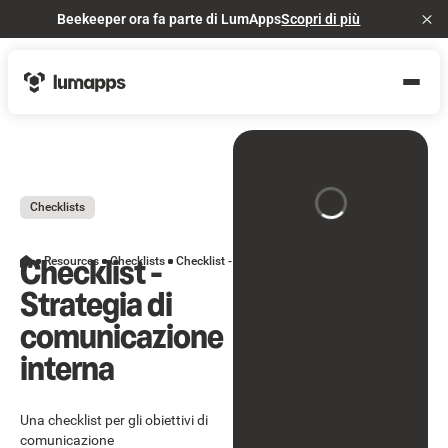
Beekeeper ora fa parte di LumApps
Scopri di più
Cl
Checklists
Checklist -
Resources
Checklists
Checklist - Strategia di comunicazione interna
Strategia di
comunicazione
interna
Una checklist per gli obiettivi di
comunicazione