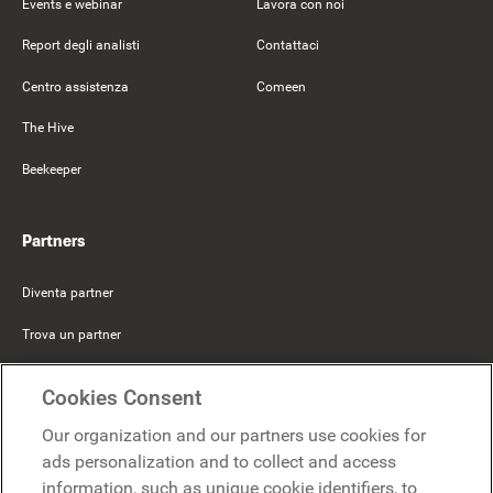
Events e webinar
Lavora con noi
Report degli analisti
Contattaci
Centro assistenza
Comeen
The Hive
Beekeeper
Partners
Diventa partner
Trova un partner
Mercer Belong
Cookies Consent
Google
Our organization and our partners use cookies for
Microsoft
ads personalization and to collect and access
information, such as unique cookie identifiers, to