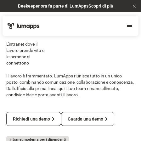
Beekeeper ora fa parte di LumApps
Scopri di più
Cl
L'intranet dove il
lavoro prende vita e
le persone si
connettono
Il lavoro è frammentato. LumApps riunisce tutto in un unico
posto, combinando comunicazione, collaborazione e conoscenza.
Dall'ufficio alla prima linea, qui il tuo team rimane allineato,
condivide idee e porta avanti il lavoro.
Richiedi una demo
Guarda una demo
Richiedi una demo
Guarda una demo
Intranet moderna per i dipendenti