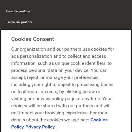
Diventa partner
Trova un partner
Mercer Belong
Cookies Consent
Google
Our organization and our partners use cookies for
Microsoft
ads personalization and to collect and access
information, such as unique cookie identifiers, to
process personal data on your device. You can
Richiedi una demo
accept, reject, or manage your preferences,
Richiedi una demo
including your right to object to processing based
on legitimate interests, by clicking below or
Contattaci
Contattaci
visiting our privacy policy page at any time. Your
choices will be shared with our partners and will
not impact your browsing experience. For more
details about the cookies we use, see:
Cookies
Policy
Privacy Policy