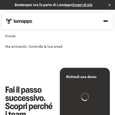
Beekeeper ora fa parte di LumApps
Scopri di più
Cl
Grazie
Sta arrivando. Controlla la tua email.
Richiedi una demo
Fai il passo
successivo.
Scopri perché
i team