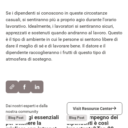
Se i dipendenti si conoscono in queste circostanze
casuali, si sentiranno più a proprio agio durante l'orario
lavorativo. Idealmente, i lavoratori si sentiranno sicuri,
apprezzati e sostenuti quando andranno al lavoro. Questo
è il tipo di ambiente in cui le persone si sentono libere di
dare il meglio di sé e di lavorare bene. Il datore e il
dipendente raccoglieranno i frutti di questo tipo di
atmosfera di sostegno.
Visit Resource Center
Dai nostri esperti e dalla
Visit Resource Center
nostra community
5 Passaggi essenziali
Perché l’impegno dei
May 27, 2026
May 27, 2026
Blog Post
Blog Post
per ottenere la
dipendenti è così