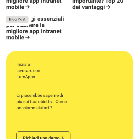
migliore app intranet
importante? Top 20
mobile
dei vantaggi
Button Text
Resource Card
Resource Card
5 Passaggi essenziali
May 27, 2026
Blog Post
per ottenere la
migliore app intranet
mobile
Resource Card
Inizia a
lavorare con
LumApps
Ci piacerebbe saperne di
più sui tuoi obiettivi. Come
possiamo aiutarti?
Richiedi una demo
Richiedi una demo