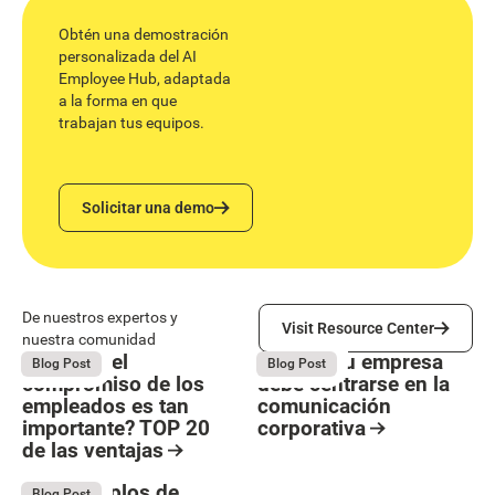
Obtén una demostración
personalizada del AI
Employee Hub, adaptada
a la forma en que
trabajan tus equipos.
Solicitar una demo
Solicitar una demo
Visit Resource Center
De nuestros expertos y
Visit Resource Center
nuestra comunidad
¿Por qué el
Por qué tu empresa
May 27, 2026
May 27, 2026
Blog Post
Blog Post
compromiso de los
debe centrarse en la
empleados es tan
comunicación
importante? TOP 20
corporativa
de las ventajas
Resource Card
Button Text
Resource Card
10+ Ejemplos de
May 27, 2026
Blog Post