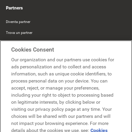
Partners
Diventa partner
Trova un partner
Mercer Belong
Cookies Consent
Google
Our organization and our partners use cookies for
Microsoft
ads personalization and to collect and access
information, such as unique cookie identifiers, to
process personal data on your device. You can
Richiedi una demo
accept, reject, or manage your preferences,
Richiedi una demo
including your right to object to processing based
on legitimate interests, by clicking below or
Contattaci
Contattaci
visiting our privacy policy page at any time. Your
choices will be shared with our partners and will
not impact your browsing experience. For more
details about the cookies we use, see:
Cookies