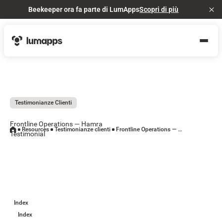
Beekeeper ora fa parte di LumApps
Scopri di più
Cl
Testimonianze Clienti
Frontline Operations — Hamra
Resources
Testimonianze clienti
Frontline Operations — Hamra Testimonial
Testimonial
Index
Index