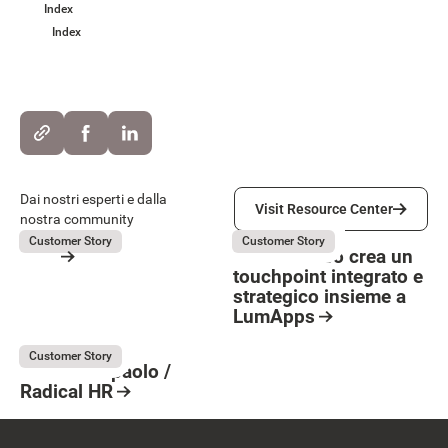
Index
Index
Visit Resource Center
Dai nostri esperti e dalla
Visit Resource Center
nostra community
OVS
La Marzocco
July 31, 2026
July 31, 2026
Customer Story
Customer Story
OVS
La Marzocco crea un
touchpoint integrato e
Resource Card
strategico insieme a
Button Text
LumApps
Resource Card
Intesa Sanpaolo
July 31, 2026
Customer Story
Intesa Sanpaolo /
Radical HR
Resource Card
Footer