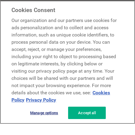
Mercer Belong
Cookies Consent
Google
Our organization and our partners use cookies for
Microsoft
ads personalization and to collect and access
information, such as unique cookie identifiers, to
process personal data on your device. You can
Richiedi una demo
accept, reject, or manage your preferences,
Richiedi una demo
including your right to object to processing based
on legitimate interests, by clicking below or
Contattaci
Contattaci
visiting our privacy policy page at any time. Your
choices will be shared with our partners and will
not impact your browsing experience. For more
details about the cookies we use, see:
Cookies
Policy
Privacy Policy
Manage options
Accept all
Informativa sulla privacy
Note legali
Termini e condizioni
Securezza