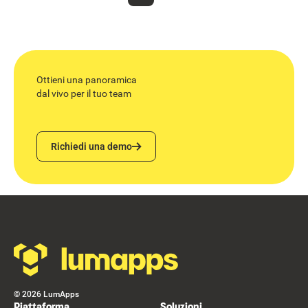
Ottieni una panoramica
dal vivo per il tuo team
Richiedi una demo
Richiedi una demo
Footer
©
2026
LumApps
Piattaforma
Soluzioni