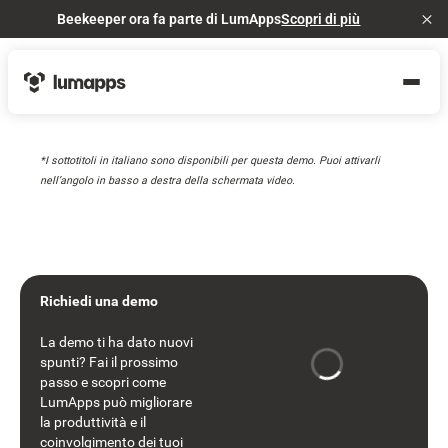
Beekeeper ora fa parte di LumApps
Scopri di più
Cl
*I sottotitoli in italiano sono disponibili per questa demo. Puoi attivarli
nell’angolo in basso a destra della schermata video.
Richiedi una demo
La demo ti ha dato nuovi
spunti? Fai il prossimo
passo e scopri come
LumApps può migliorare
la produttività e il
coinvolgimento dei tuoi