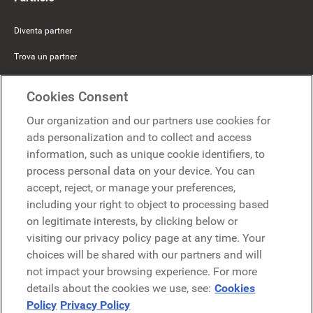
Diventa partner
Trova un partner
Mercer Belong
Cookies Consent
Google
Our organization and our partners use cookies for
Microsoft
ads personalization and to collect and access
information, such as unique cookie identifiers, to
process personal data on your device. You can
Richiedi una demo
accept, reject, or manage your preferences,
Richiedi una demo
including your right to object to processing based
on legitimate interests, by clicking below or
Contattaci
Contattaci
visiting our privacy policy page at any time. Your
choices will be shared with our partners and will
not impact your browsing experience. For more
details about the cookies we use, see:
Cookies
Policy
Privacy Policy