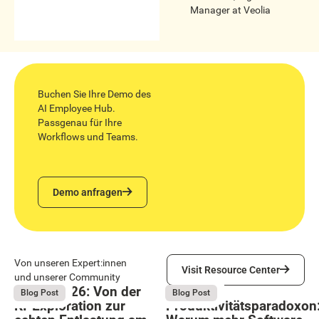
Manager
at
Veolia
Buchen Sie Ihre Demo des
AI Employee Hub.
Passgenau für Ihre
Workflows und Teams.
Demo anfragen
Demo anfragen
Visit Resource Center
Von unseren Expert:innen
Visit Resource Center
und unserer Community
Bright 2026: Von der
Das
August 4, 2026
August 4, 2026
Blog Post
Blog Post
KI-Exploration zur
Produktivitätsparadoxon