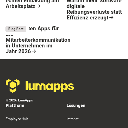
echten Entlastung am
Warum mehr Software
Arbeitsplatz
digitale
Reibungsverluste statt
Resource Card
Effizienz erzeugt
Button Text
Resource Card
Die 9 besten Apps für
August 4, 2026
Blog Post
die
Mitarbeiterkommunikation
in Unternehmen im
Jahr 2026
Resource Card
Footer
©
2026
LumApps
Plattform
Lösungen
Employee Hub
Intranet