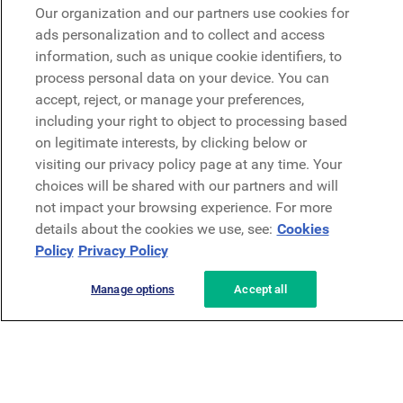
Microsoft
Our organization and our partners use cookies for
ads personalization and to collect and access
information, such as unique cookie identifiers, to
Demo anfragen
process personal data on your device. You can
Demo anfragen
accept, reject, or manage your preferences,
including your right to object to processing based
Kontakt
Kontakt
on legitimate interests, by clicking below or
visiting our privacy policy page at any time. Your
choices will be shared with our partners and will
not impact your browsing experience. For more
details about the cookies we use, see:
Cookies
Policy
Privacy Policy
Datenschutzerklärung
Rechtliches
AGB
Security
Manage options
Accept all